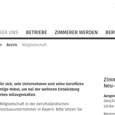
N
ü
BER UNS
BETRIEBE
ZIMMERER WERDEN
BER
er
Bezirk
Mitgliedschaft
Zimm
für sich, sein Unternehmen und seine berufliche
Neu-
chtige Hebel, um bei der weiteren Entwicklung
bes mitzugestalten.
Anspr
Geschä
e Mitgliedschaft in der berufsständischen
Ulrike
olzbauunternehmer in Bayern. Bitte setzen Sie
Memmi