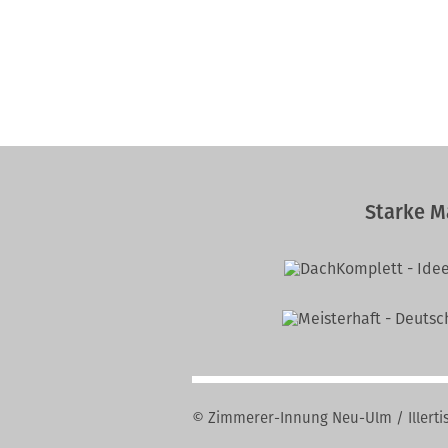
Starke M
© Zimmerer-Innung Neu-Ulm / Illerti