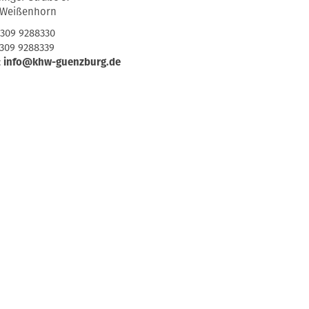
 Weißenhorn
07309 9288330
7309 9288339
:
info@khw-guenzburg.de