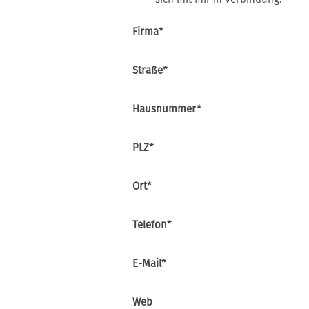
Pflichtfeld
Firma
*
Pflichtfeld
Straße
*
Pflichtfeld
Hausnummer
*
Pflichtfeld
PLZ
*
Pflichtfeld
Ort
*
Pflichtfeld
Telefon
*
Pflichtfeld
E-Mail
*
Web