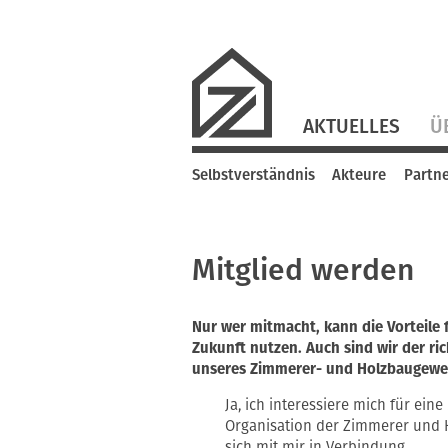
Navigation
AKTUELLES
Ü
überspringen
Navigation
Selbstverständnis
Akteure
Partn
überspringen
Mitglied werden
Nur wer mitmacht, kann die Vorteile 
Zukunft nutzen. Auch sind wir der ri
unseres Zimmerer- und Holzbaugewer
Ja, ich interessiere mich für ein
Organisation der Zimmerer und H
sich mit mir in Verbindung.