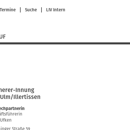
avigation
Termine
Suche
LIV Intern
berspringen
UF
erer-Innung
Ulm/Illertissen
echpartnerin
ftsführerin
 Ufken
nger Straße 59